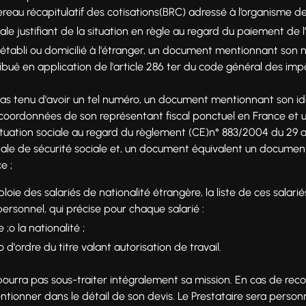
ereau récapitulatif des cotisations(BRC) adressé à l’organisme d
ale justifiant de la situation en règle au regard du paiement de l
st établi ou domicilié à l'étranger, un document mentionnant son 
tribué en application de l'article 286 ter du code général des imp
t pas tenu d'avoir un tel numéro, un document mentionnant son i
s coordonnées de son représentant fiscal ponctuel en France et
 situation sociale au regard du règlement (CE)n° 883/2004 du 29 
ale de sécurité sociale et, un document équivalent un documen
e ;
ploie des salariés de nationalité étrangère, la liste de ces salarié
personnel, qui précise pour chaque salarié :
;o la nationalité ;
 d'ordre du titre valant autorisation de travail.
pourra pas sous-traiter intégralement sa mission. En cas de reco
 mentionner dans le détail de son devis. Le Prestataire sera pers