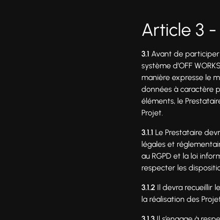
Article 3 
3.1
Avant de participer 
système d’OFF WORKS en
manière expresse le man
données à caractère pe
éléments, le Prestatai
Projet.
3.1.1
Le Prestataire devr
légales et réglementa
au RGPD et la loi infor
respecter les disposit
3.1.2
Il devra recueillir
la réalisation des Proj
3.1.3
Il s’engage à resp