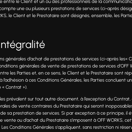
e entre le Client et un ou des professionnels de la communicati
 compte une ou plusieurs prestations de services (ci-après désig
S, le Client et le Prestataire sont désignés, ensemble, les Partie
 Intégralité
ns générales d’achat de prestations de services (ci-après les« 
conditions générales de vente de prestations de services d’OFF 
tre les Parties et, en ce sens, le Client et le Prestataire sont r
à l’adhésion à ces Conditions Générales, les Parties concluent u
 « Contrat »).
es prévalent sur tout autre document, à l’exception du Contrat
érales de vente contraires du Prestataire qui seront inopposab
 de sa prestation de services. Si par exception à ce principe, il
de vente ou d’achat du Prestataire s’imposent à OFF WORKS, ce
. Les Conditions Générales s'appliquent, sans restriction ni réserv