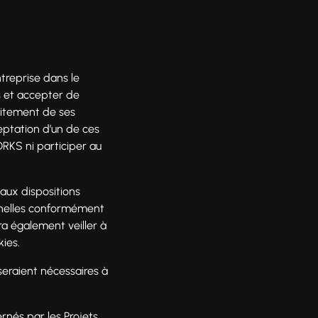
ntreprise dans le
s et accepter de
raitement de ses
eptation d’un de ces
RKS ni participer au
 aux dispositions
onnelles conformément
ra également veiller à
kies.
 seraient nécessaires à
nés par les Projets.