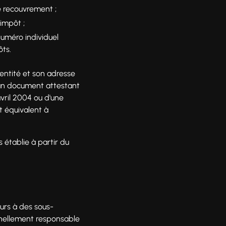
e recouvrement ;
’impôt ;
numéro individuel
ôts.
dentité et son adresse
 un document attestant
avril 2004 ou d'une
t équivalent à
s établie à partir du
urs à des sous-
onnellement responsable