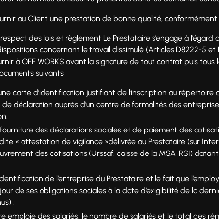
 fournir au Client une prestation de bonne qualité, conformément
- respect des lois et règlement Le Prestataire s’engage à l’égar
 dispositions concernant le travail dissimulé (Articles D8222-5 
fournir à OFF WORKS avant la signature de tout contrat puis tous
documents suivants :
une carte d’identification justifiant de l‘inscription au répertoire
 de déclaration auprès d'un centre de formalités des entrepris
on,
fourniture des déclarations sociales et de paiement des cotisat
 dite « attestation de vigilance »délivrée au Prestataire (sur In
ouvrement des cotisations (Urssaf, caisse de la MSA, RSI) datan
identification de l’entreprise du Prestataire et le fait que l’employ
ur de ses obligations sociales à la date d’exigibilité de la derni
us) ;
ire emploie des salariés, le nombre de salariés et le total des r