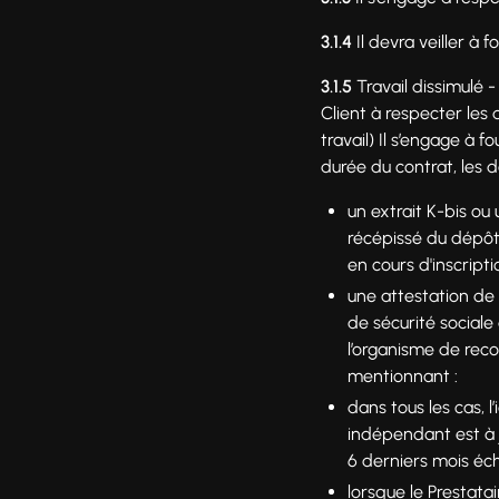
3.1.4
Il devra veiller à
3.1.5
Travail dissimulé 
Client à respecter les
travail) Il s’engage à 
durée du contrat, les 
un extrait K-bis ou 
récépissé du dépôt
en cours d'inscripti
une attestation de 
de sécurité sociale
l’organisme de rec
mentionnant :
dans tous les cas, l’
indépendant est à jo
6 derniers mois éch
lorsque le Prestata