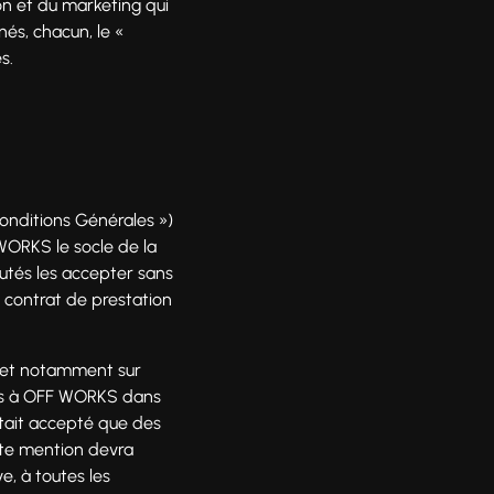
on et du marketing qui
nés, chacun, le «
s.
Conditions Générales »)
WORKS le socle de la
éputés les accepter sans
n contrat de prestation
, et notamment sur
les à OFF WORKS dans
 était accepté que des
tte mention devra
e, à toutes les