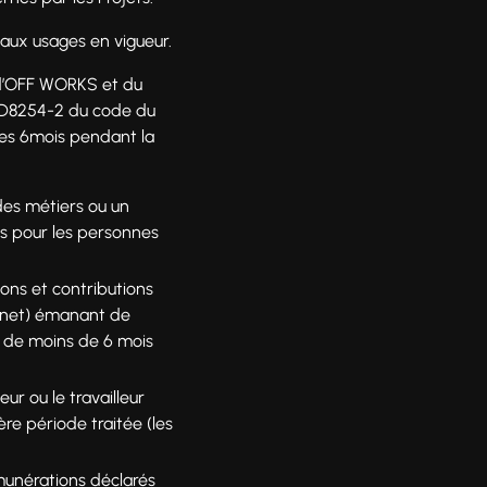
 aux usages en vigueur.
d d’OFF WORKS et du
et D8254-2 du code du
 les 6mois pendant la
 des métiers ou un
es pour les personnes
ions et contributions
ternet) émanant de
t de moins de 6 mois
eur ou le travailleur
ère période traitée (les
émunérations déclarés