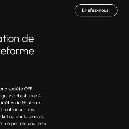
Briefez-nous !
ation de
ateforme
arla société OFF
ge social est situé 4
ociétés de Nanterre
t à attribuer des
keting par le biais de
teforme permet une mise