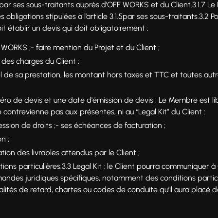
par ses sous-traitants auprès d’OFF WORKS et du Client.3.1.7 Le 
 obligations stipulées à l’article 3.1.5par ses sous-traitants.3.2 P
oit établir un devis qui doit obligatoirement :
WORKS ;- faire mention du Projet et du Client ;
des charges du Client ;
tail de sa prestation, les montant hors taxes et TTC et toutes au
méro de devis et une date d'émission de devis ; Le Membre est l
 contrevienne pas aux présentes, ni au “Legal Kit” du Client :
ssion de droits ;- ses échéances de facturation ;
n ;
ation des livrables attendus par le Client ;
tions particulières.3.3 Legal Kit : le Client pourra communiquer
mandes juridiques spécifiques, notamment des conditions particu
alités de retard, chartes ou codes de conduite qu’il aura placé 