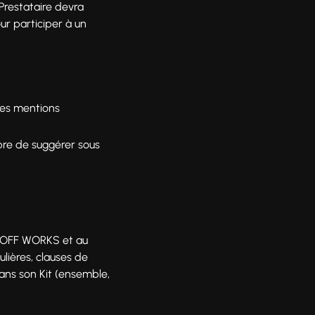
Prestataire devra
our participer à un
tres mentions
ibre de suggérer sous
 à OFF WORKS et au
lières, clauses de
dans son Kit (ensemble,