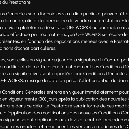
 du Prestataire.
ns Générales sont disponibles via un lien public et peuvent êt
 la demande, afin de lui permettre de vendre une prestation. Ell
taire via la plateforme de service OFF WORKS ou par mail, mais 
nde effectuée par tout autre moyen OFF WORKS se réserve le 
présentes, en fonction des négociations menées avec le Prestata
itions d’achat particulières.
es, sont celles en vigueur au jour de la signature du Contrat pa
de modifier et de mettre à jour à tout moment ses Conditions G
tes ou significatives sont apportées aux Conditions Générales,
 OFF WORKS, ainsi que la date de prise d’effet au début du doc
s Conditions Générales entrera en vigueur immédiatement pour 
n vigueur trente (30) jours après la publication des nouvelles 
tataire dans ce délai. Le Prestataire sera informé de ces modific
ose à l’application des modifications des nouvelles Conditions Gén
en vigueur seront applicables aux devis et contrats précédemm
énérales annulent et remplacent les versions antérieures des 