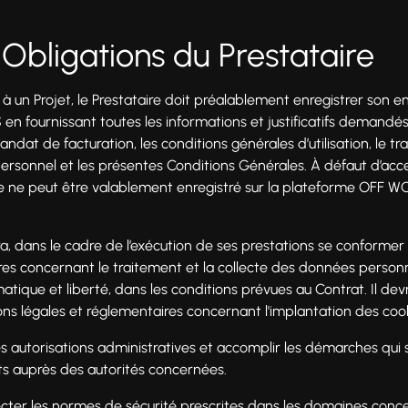
- Obligations du Prestataire
à un Projet, le Prestataire doit préalablement enregistrer son e
 fournissant toutes les informations et justificatifs demandé
dat de facturation, les conditions générales d’utilisation, le t
rsonnel et les présentes Conditions Générales. À défaut d’acc
re ne peut être valablement enregistré sur la plateforme OFF WO
a, dans le cadre de l’exécution de ses prestations se conformer
ires concernant le traitement et la collecte des données pers
matique et liberté, dans les conditions prévues au Contrat. Il dev
ions légales et réglementaires concernant l'implantation des coo
 les autorisations administratives et accomplir les démarches qui
ets auprès des autorités concernées.
ecter les normes de sécurité prescrites dans les domaines concer