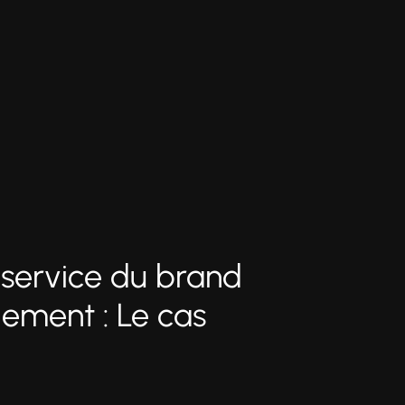
 service du brand
ment : Le cas
e