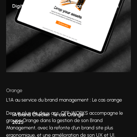
Digital & Tech
Branding
Stratégie
Production
Orange
L'IA au service du brand management : Le cas orange
Depuis plus de deux ans, OFF-WORKS accompagne le
IA Brand Checker : le cas Orange
groupe Orange dans la gestion de son Brand
2025
Management, avec la refonte d’un brand site plus
ergonomique, et une amélioration de son UX et UI.