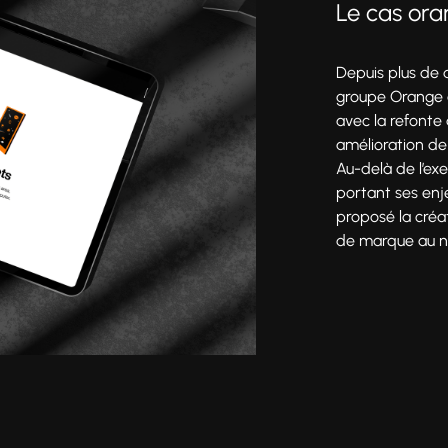
Le cas or
Depuis plus de
groupe Orange 
Production
avec la refonte
amélioration de
Au-delà de l’exe
portant ses en
proposé la créat
de marque au niv