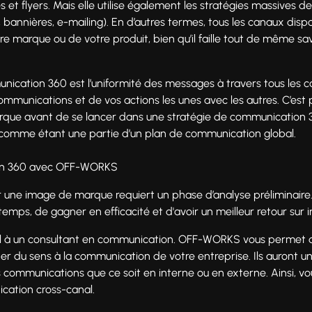
hes et flyers. Mais elle utilise également les stratégies massives
nières, e-mailing). En d’autres termes, tous les canaux dispon
votre marque ou de votre produit, bien qu’il faille tout de même sav
ication 360 est l’uniformité des messages à travers tous les can
ommunications et de vos actions les unes avec les autres. C’est 
que avant de se lancer dans une stratégie de communication 360
 comme étant une partie d’un plan de communication global.
ion 360 avec OFF-WORKS
r une image de marque requiert un phase d’analyse préliminaire.
emps, de gagner en efficacité et d'avoir un meilleur retour sur 
appel à un consultant en communication. OFF-WORKS vous permet 
 du sens à la communication de votre entreprise. Ils auront une
communications que ce soit en interne ou en externe. Ainsi, vous
cation cross-canal.