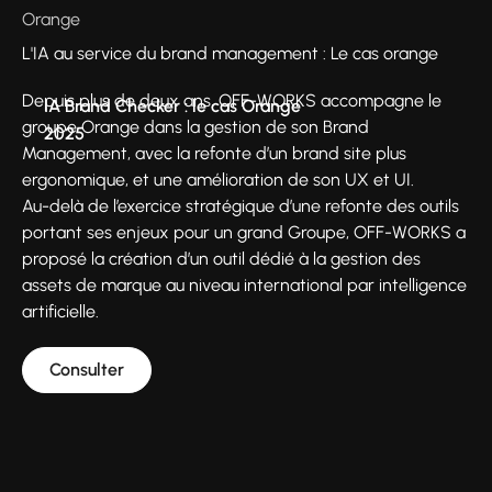
Orange
L'IA au service du brand management : Le cas orange
Depuis plus de deux ans, OFF-WORKS accompagne le
IA Brand Checker : le cas Orange
groupe Orange dans la gestion de son Brand
2025
Management, avec la refonte d’un brand site plus
ergonomique, et une amélioration de son UX et UI.
Au-delà de l’exercice stratégique d’une refonte des outils
portant ses enjeux pour un grand Groupe, OFF-WORKS a
proposé la création d’un outil dédié à la gestion des
assets de marque au niveau international par intelligence
artificielle.
Consulter