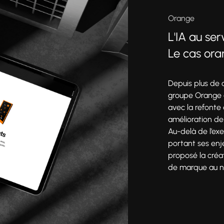
Orange
L'IA au se
Le cas or
Depuis plus de
groupe Orange 
Production
avec la refonte
amélioration de
Au-delà de l’exe
portant ses en
proposé la créat
de marque au niv