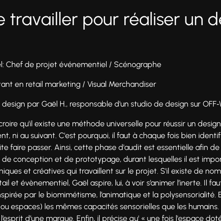
 travailler pour réaliser un 
l: Chef de projet événementiel / Scénographe
tant en retail marketing / Visual Merchandiser
n design par Gaël H., responsable d'un studio de design sur OF
 croire qu'il existe une méthode universelle pour réussir un desi
, ni au suivant. C'est pourquoi, il faut à chaque fois bien identi
e faire passer. Ainsi, cette phase d'audit est essentielle afin d
s de conception et de prototypage, durant lesquelles il est imp
ques et créatives qui travaillent sur le projet. S'il existe de 
il et évènementiel, Gaël aspire, lui, à voir s’animer l’inerte. Il fa
pirée par le biomimétisme, l’animatique et la polysensorialité. En
ou espaces) les mêmes capacités sensorielles que les humains.
 l’esprit d’une marque. Enfin, il précise qu' « une fois l'espace do