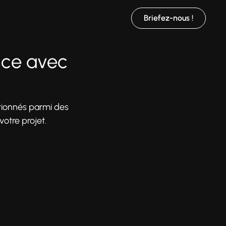
Briefez-nous !
ence avec
tionnés parmi des
otre projet.