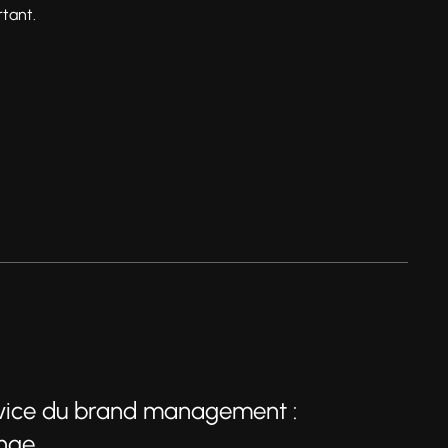
rtant.
rvice du brand management :
ange