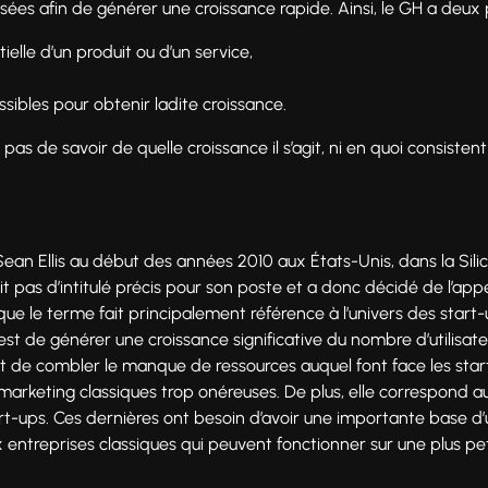
isées afin de générer une croissance rapide. Ainsi, le GH a deux 
elle d’un produit ou d’un service,
ssibles pour obtenir ladite croissance.
as de savoir de quelle croissance il s’agit, ni en quoi consisten
ean Ellis au début des années 2010 aux États-Unis, dans la Sil
ait pas d’intitulé précis pour son poste et a donc décidé de l’ap
ue le terme fait principalement référence à l’univers des start-
st de générer une croissance significative du nombre d’utilisate
t de combler le manque de ressources auquel font face les star
arketing classiques trop onéreuses. De plus, elle correspond a
rt-ups. Ces dernières ont besoin d’avoir une importante base d’ut
 entreprises classiques qui peuvent fonctionner sur une plus pe