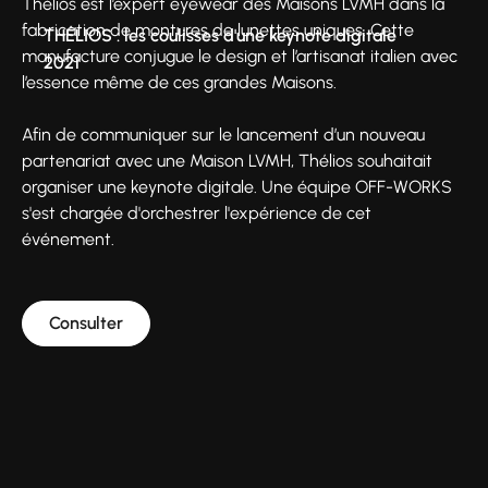
Thélios est l’expert eyewear des Maisons LVMH dans la
fabrication de montures de lunettes uniques. Cette
THÉLIOS : les coulisses d'une keynote digitale
manufacture conjugue le design et l’artisanat italien avec
2021
l’essence même de ces grandes Maisons.
Afin de communiquer sur le lancement d’un nouveau
partenariat avec une Maison LVMH, Thélios souhaitait
organiser une keynote digitale. Une équipe OFF-WORKS
s'est chargée d'orchestrer l'expérience de cet
événement.
Consulter