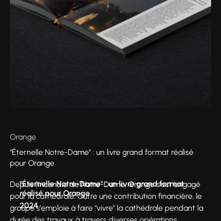
Orange
"Éternelle Notre-Dame" : un livre grand format réalisé
pour Orange
"Éternelle Notre-Dame" : un livre grand format
Depuis l'incendie de Notre-Dame, Orange s'est engagé
réalisé pour Orange
pour la cathédrale. Outre une contribution financière, le
2024
groupe s'emploie à faire "vivre" la cathédrale pendant la
durée des travaux à travers diverses opérations