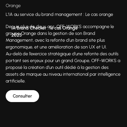
Orange
L'IA au service du brand management : Le cas orange
Depuis plus de deux ans, OFF-WORKS accompagne le
IA Brand Checker : le cas Orange
groupe Orange dans la gestion de son Brand
2025
Management, avec la refonte d’un brand site plus
ergonomique, et une amélioration de son UX et UI.
Au-delà de l’exercice stratégique d’une refonte des outils
portant ses enjeux pour un grand Groupe, OFF-WORKS a
proposé la création d’un outil dédié à la gestion des
assets de marque au niveau international par intelligence
artificielle.
Consulter