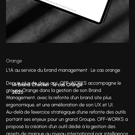
Orange
L'IA au service du brand management : Le cas orange
Depuis plus de deux ans, OFF-WORKS accompagne le
IA Brand Checker : le cas Orange
groupe Orange dans la gestion de son Brand
2025
Management, avec la refonte d’un brand site plus
ergonomique, et une amélioration de son UX et UI.
Au-delà de l’exercice stratégique d’une refonte des outils
portant ses enjeux pour un grand Groupe, OFF-WORKS a
proposé la création d’un outil dédié à la gestion des
assets de marque au niveau international par intelligence