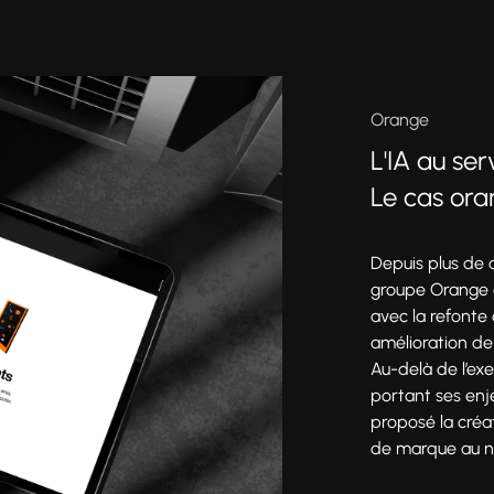
Orange
L'IA au se
Le cas or
Depuis plus de
groupe Orange 
Production
avec la refonte
amélioration de
Au-delà de l’exe
portant ses en
proposé la créat
de marque au niv