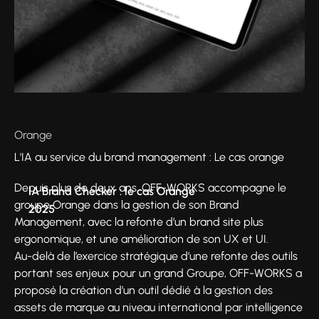
Orange
L'IA au service du brand management : Le cas orange
Depuis plus de deux ans, OFF-WORKS accompagne le
IA Brand Checker : le cas Orange
groupe Orange dans la gestion de son Brand
2025
Management, avec la refonte d’un brand site plus
ergonomique, et une amélioration de son UX et UI.
Au-delà de l’exercice stratégique d’une refonte des outils
portant ses enjeux pour un grand Groupe, OFF-WORKS a
proposé la création d’un outil dédié à la gestion des
assets de marque au niveau international par intelligence