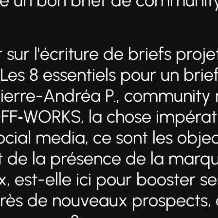
e un bon brief de communi
 sur l'écriture de briefs proje
 Les 8 essentiels pour un brie
 Pierre-Andréa P., communit
OFF‑WORKS, la chose impérati
cial media, ce sont les objecti
t de la présence de la marqu
, est-elle ici pour booster se
uprès de nouveaux prospects