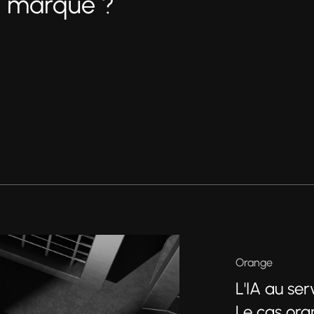
e marque ?
Orange
L'IA au se
Le cas or