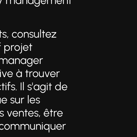
ty management
ts, consultez
f projet
y manager
ve à trouver
fs. Il s'agit de
e sur les
s ventes, être
, communiquer