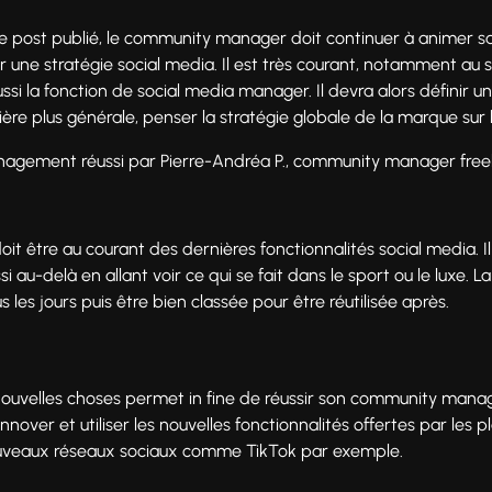
fois le post publié, le community manager doit continuer à anime
ir une stratégie social media. Il est très courant, notamment au s
a fonction de social media manager. Il devra alors définir un to
ère plus générale, penser la stratégie globale de la marque sur 
nagement réussi par Pierre-Andréa P., community manager fr
être au courant des dernières fonctionnalités social media. Il
si au-delà en allant voir ce qui se fait dans le sport ou le luxe. La
us les jours puis être bien classée pour être réutilisée après.
nouvelles choses permet in fine de réussir son community manag
à innover et utiliser les nouvelles fonctionnalités offertes par le
 nouveaux réseaux sociaux comme TikTok par exemple.