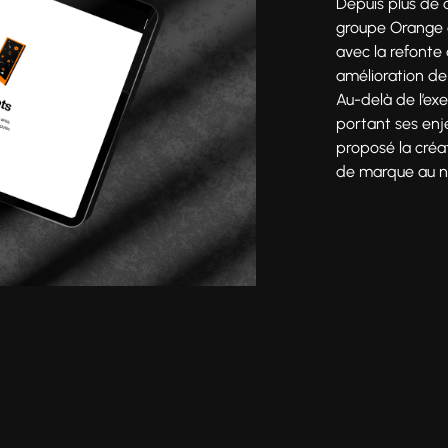
Depuis plus de
groupe Orange 
Production
avec la refonte
amélioration de
Au-delà de l’exe
portant ses en
proposé la créat
de marque au niv