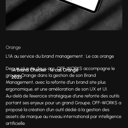
Orange
L'IA au service du brand management : Le cas orange
Depuis plus de deux ans, OFF-WORKS accompagne le
IA Brand Checker : le cas Orange
groupe Orange dans la gestion de son Brand
2025
Management, avec la refonte d’un brand site plus
ergonomique, et une amélioration de son UX et UI.
Au-delà de l’exercice stratégique d’une refonte des outils
portant ses enjeux pour un grand Groupe, OFF-WORKS a
proposé la création d’un outil dédié à la gestion des
assets de marque au niveau international par intelligence
artificielle.