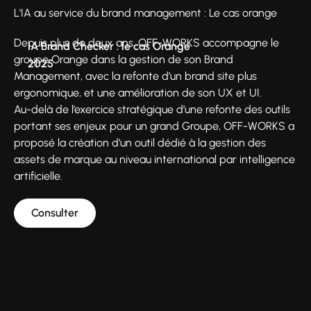
L'IA au service du brand management : Le cas orange
Depuis plus de deux ans, OFF-WORKS accompagne le
IA Brand Checker : le cas Orange
groupe Orange dans la gestion de son Brand
2025
Management, avec la refonte d’un brand site plus
ergonomique, et une amélioration de son UX et UI.
Au-delà de l’exercice stratégique d’une refonte des outils
portant ses enjeux pour un grand Groupe, OFF-WORKS a
proposé la création d’un outil dédié à la gestion des
assets de marque au niveau international par intelligence
artificielle.
Consulter