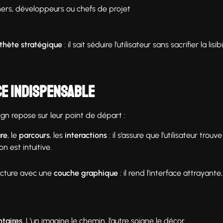
ers, développeurs ou chefs de projet
sthète stratégique
: il sait séduire l’utilisateur sans sacrifier la lisibi
nce indispensable
sign repose sur leur point de départ :
ure
, le
parcours
, les
interactions
: il s’assure que l’utilisateur trou
 est intuitive.
ucture avec une
couche graphique
: il rend l’interface attrayante
taires
. L’un imagine le chemin, l’autre soigne le décor.