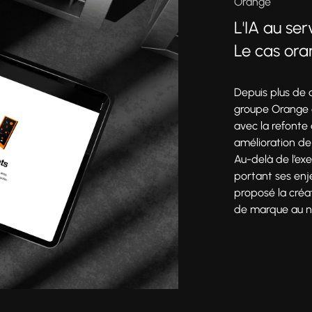
Orange
L'IA au se
Le cas or
Depuis plus de
groupe Orange 
Production
avec la refonte
amélioration de
Au-delà de l’exe
portant ses en
proposé la créat
de marque au niv