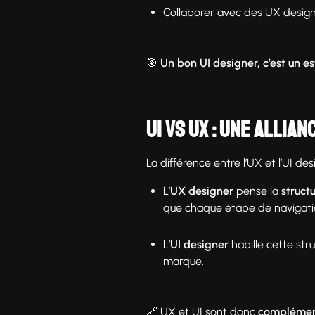
Collaborer avec des UX design
🎯
Un bon UI designer, c’est un e
UI vs UX : une allia
La différence entre l’UX et l’UI de
L’
UX designer
pense la
struct
que chaque étape de navigation
L’
UI designer
habille cette str
marque.
🔗 UX et UI sont donc
complémen