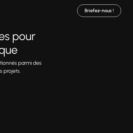
Briefez-nous !
ces pour
rque
ctionnés parmi des
 projets.