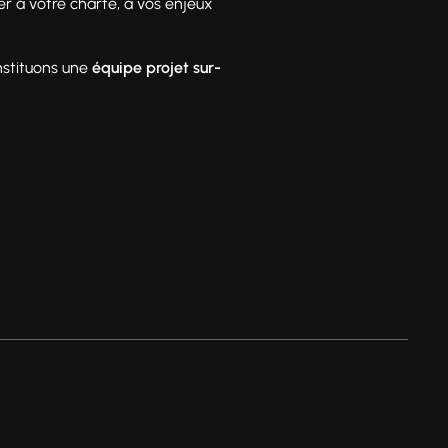
er à votre charte, à vos enjeux
nstituons une
équipe projet sur-