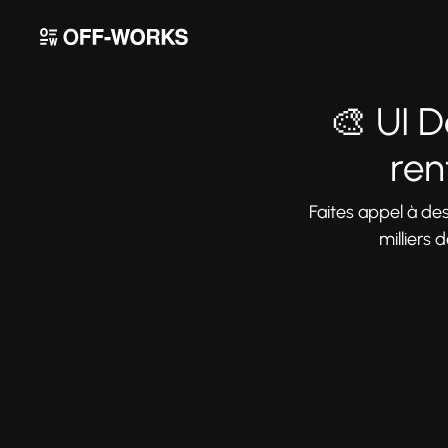
🎨 UI D
ren
Faites appel à de
milliers