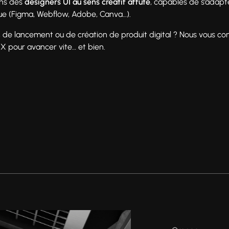
ons des
designers UI au sens créatif affûté
, capables de s’adapt
que (Figma, Webflow, Adobe, Canva…).
, de lancement ou de création de produit digital ? Nous vous co
X pour avancer vite… et bien.