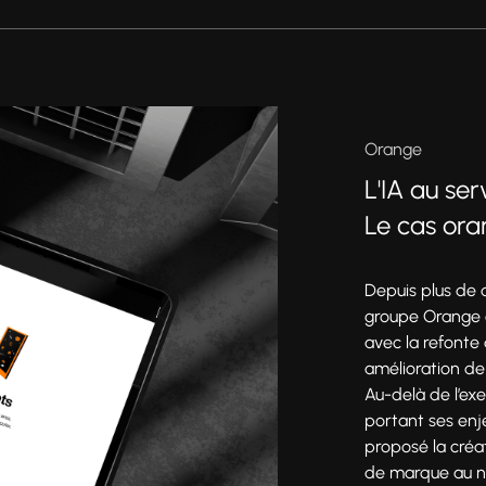
Orange
L'IA au se
Le cas or
Depuis plus de
groupe Orange 
Production
avec la refonte
amélioration de
Au-delà de l’exe
portant ses en
proposé la créat
de marque au niv