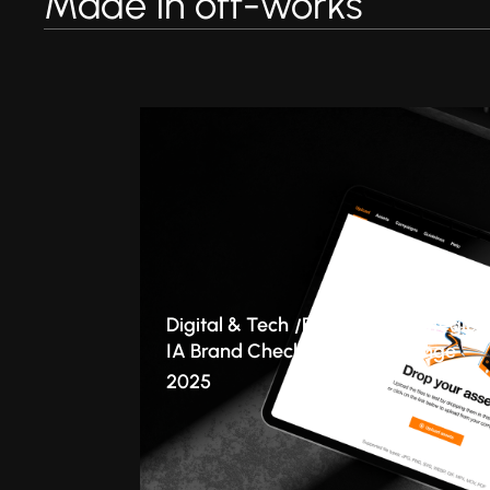
Made in off-works
Digital & Tech
Branding
Stratégie
IA Brand Checker : le cas Orange
2025