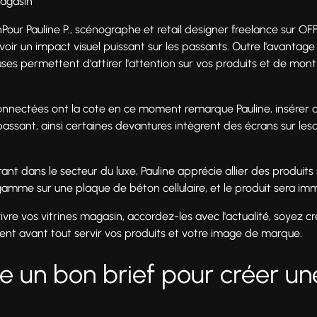
magasin
asinPour Pauline P., scénographe et retail designer freelance sur 
voir un impact visuel puissant sur les passants. Outre l'avanta
neuses permettent d'attirer l'attention sur vos produits et de mo
 connectées ont la cote en ce moment remarque Pauline, insérer d
e passant, ainsi certaines devantures intègrent des écrans sur les
rant dans le secteur du luxe, Pauline apprécie allier des produi
amme sur une plaque de béton cellulaire, et le produit sera i
vivre vos vitrines magasin, accordez-les avec l'actualité, soyez cr
vent avant tout servir vos produits et votre image de marque.
 un bon brief pour créer une