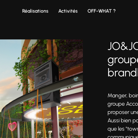
Réalisations
Activités
OFF-WHAT ?
JO&JOE
groupe
brand
Manger, boir
groupe Accor
proposer une
Aussi bien po
que les "town
communiquer 