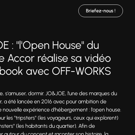
Briefez-nous !
 : "l'Open House" du
 Accor réalise sa vidéo
book avec OFF-WORKS
e, s'amuser, dormir. JO&JOE, l'une des marques du
, a été lancée en 2016 avec pour ambition de
 nouvelle expérience d'hébergement : l'open house.
ur les "tripsters" (les voyageurs, ceux qui explorent)
sters" (les habitants du quartier). Afin de
autour du concept et raconter son histoire, la