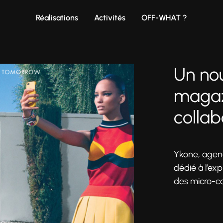
Réalisations
Activités
OFF-WHAT ?
Un no
magaz
colla
Ykone, agenc
dédié à l’exp
des micro-co