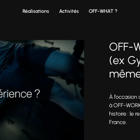
Réalisations
Activités
OFF-WHAT ?
OFF-W
(ex G
même
À l’occasion
à OFF-WORKS
histoire : le
France.